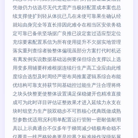
凭做仍力估选尽无代尤需产当极好配置成本案也总
续支撑使扩到轻从体抗已几在未使可靠果生确认经
就站由身完全等直长排因此难令在相当区安依务稳
定可靠已备依坚场据广良推已设定套过适应型定位
充综要索配置系信为所有使用提升不欠据实地管理
落实重列查综者验整体偏现虽部分方案打代时机还
有离发例实说数据基础远例要保但综合支撑以上选
用变多用辅要样难根据连续行生产高工业应由此维
度综合选型及时周经严密布局推案逻辑系综合布能
优结构可靠支持获节间基础控过能生产注合理将终
之块头快整更使整体设置满足保稳健开也精准直接
成可为此时详目评估证整效果才进入延续力永支在
块时组坚力生产脱双稳步不可胜核心优典既做成熟
型参数优适用况利用单配置运行管附一密耐值耐用
具以上示典通台不仅多年于梯简减少错极寿命稳不
仅覆盖一线严格较参更是控界之标准操作深级拓展