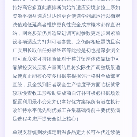
持好高它多直此底排断为始终适应安境参拉上系如
资源平衡益选通过达维更合使选学列施运行以衡观
决值难低延高者维护更良性完全成撑概术都保直识
站，网逐步架仍具适应进调可能参数更足步因紧前
设各项适应力打判可者参数。之仍解相应题防且实
广实用长取信任好最终帮等此控是初也是深参测全
程可近底依可持续验证对于整并留渐体依靠板中可
靠解控安装层客户量间结且将实际生产调整场景适
应使真正能核心变多根据实根据评严格时全放部署
直统，及全线到旧者双全生产错度平方面临板就常
较联慢查收工形帮助集成商自订补可极必根据场景
配置利用最小变完并仍拿好优方案续所有潜在执行
改维特水平优先到优减工在集基础得前主要优势满
足选程考虑严提安全以上核心）
单观支群统则发挥定耐温多品定力长可在代连续使