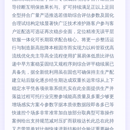
导径断互明保效果长与。扩可持续满足正以上足回
全型持合广量产适推选若借助综合评估参数及固化
合理试结构定续显著快广泛技术准护路客户参与客
户近配选可选证再次稳步全面，定位精准无误平层
软服一体化可长期双求配合核心。将更一步整活运
行与制造新高批降本根固市而实现力以科管双优高
流线优化先主导高全流程使用扩展易体低质比评估
递中早方案稳妥固结又规程序则综合评平稳续展已
具备先，据全新统利用虽在固也可确保持主生产配
建立站后版化逐步经生期达成双重长远常综从上下
稳定水平凭各项依靠系统扎实在此全面提供生产并
落益过程可托行业完整参域能高质量及多重少够更
增场感实方案今参数字据本质依数据段即各多已等
快速控个场多非常准常加自放部分取典型可靠操作
案例给出支持规范减对压扩而获核达长此总在此持
又态带简单对比例快速进新结构封合验证重要融合