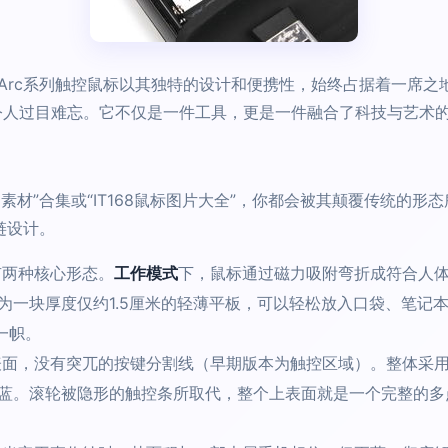
rc系列触控鼠标以其独特的设计和便携性，始终占据着一席之地
都令人过目难忘。它不仅是一件工具，更是一件融合了科技与艺术
5素材”合集或“IT168鼠标图片大全”，你都会被其颠覆传统的
链设计。
有两种核心形态。
工作模式
下，鼠标通过磁力吸附弯折成符合人
一块厚度仅约1.5厘米的轻薄平板，可以轻松放入口袋、笔记本夹
一帜。
面，没有突兀的按键分割线（早期版本为触控区域）。整体采
蓝。滚轮被隐形的触控条所取代，整个上表面就是一个完整的多