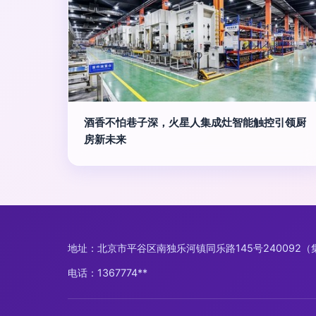
酒香不怕巷子深，火星人集成灶智能触控引领厨
房新未来
地址：北京市平谷区南独乐河镇同乐路145号240092
电话：1367774**